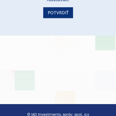
© IAD Investments, správ. spol., a.s